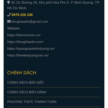
Số 19, Đường 26, Khu phố Hòa Phú 5, P. Bình Dương, TP.
Hồ Chí Minh
0978 226 236
tinnghiaadv@gmail.com
Webiste:
https://lamchuinox.vn/
https://tinnghiaadv.com/
https://quangcaobinhduong.vn/
https://thietkequangcao.vn/
CHÍNH SÁCH
CHÍNH SÁCH BẢO MẬT
CHÍNH SÁCH BẢO HÀNH
PHƯƠNG THỨC THANH TOÁN