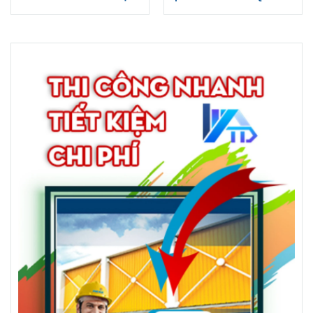
BIỂN HIỆU ALU MICA
CÁO ĐẸP UY TÍN
INOX, BIỂN TÔN ĐẸP