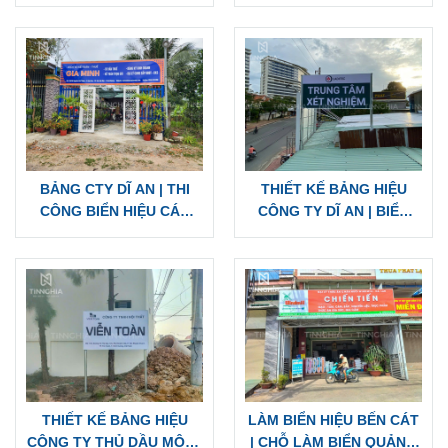
BẰNG TÔN CÁC LOẠI
BẢNG TÔN ĐẸP CHẤT
LƯỢNG
BẢNG CTY DĨ AN | THI
THIẾT KẾ BẢNG HIỆU
CÔNG BIỂN HIỆU CÁC
CÔNG TY DĨ AN | BIỂN
LOẠI, GIÁ CẠNH TRANH
HIỆU TÔN, ALU MICA
INOX CÁC LOẠI
THIẾT KẾ BẢNG HIỆU
LÀM BIỂN HIỆU BẾN CÁT
CÔNG TY THỦ DẦU MỘT |
| CHỖ LÀM BIỂN QUẢNG