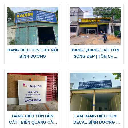
BẢNG HIỆU TÔN CHỮ NỔI
BẢNG QUẢNG CÁO TÔN
BÌNH DƯƠNG
SÓNG ĐẸP | TÔN CHỮ
NỔI, CHỮ ĐÈN LED
BẢNG HIỆU TÔN BẾN
LÀM BẢNG HIỆU TÔN
CÁT | BIỂN QUẢNG CÁO
DECAL BÌNH DƯƠNG |