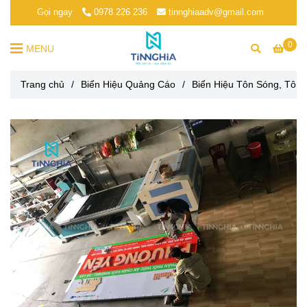
Gọi ngay
0978 226 236
tinnghiaadv@gmail.com
0
MENU
Trang chủ
/
Biển Hiệu Quảng Cáo
/
Biển Hiệu Tôn Sóng, Tôn 