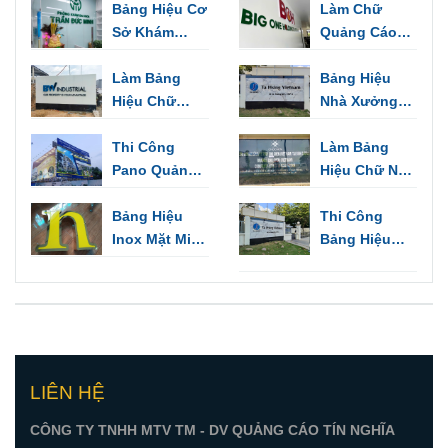
Hiệu, Trang
Bảng Hiệu Cơ
Cảnh Báo,
Làm Chữ
Trí Văn Phòng
Sở Khám
Chỉ Hướng
Quảng Cáo
Bệnh - Những
Biển Hiệu,
Mẫu Thiết Kế
Làm Bảng
Biển Tên Văn
Bảng Hiệu
Sang Trọng
Hiệu Chữ
Phòng
Nhà Xưởng
Inox Thuận
VSIP Bình
An
Thi Công
Dương | Biển
Làm Bảng
Pano Quảng
Hiệu Kho,
Hiệu Chữ Nổi
Cáo Ngoài
Nhà Máy
Inox Thủ Dầu
Trời Tại Bình
Bảng Hiệu
Một | Quảng
Thi Công
Dương
Inox Mặt Mica
Cáo Tín Nghĩa
Bảng Hiệu
Đẹp Độc Đáo
Mica Giá Rẻ
Cho Kinh
Tại Tân Uyên
Doanh
| Quảng Cáo
Tín Nghĩa
TP.HCM
LIÊN HỆ
CÔNG TY TNHH MTV TM - DV QUẢNG CÁO TÍN NGHĨA