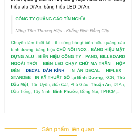
hiệu alu Dĩ An, bảng hiệu LED Dĩ An.
CÔNG TY QUẢNG CÁO TÍN NGHĨA
Nâng Tầm Thương Hiệu - Khẳng Định Đẳng Cấp
Chuyên làm thiết kế - thi công bảng/
biển hiệu quảng cáo
bình dương
, bảng hiệu
CHỮ NỔI INOX
-
BẢNG HIỆU MẶT
DỰNG ALU
-
BIỂN HIỆU CÔNG TY
-
PANO, BILLBOARD
NGOÀI TRỜI
-
BIỂN LED CHẠY CHỮ MA TRẬN
-
HỘP
ĐÈN
-
DECAL DÁN KÍNH
-
IN ẤN DECAL
- HIFLEX -
STANDEE
-
IN KỸ THUẬT SỐ
tại
Bình Dương
, KCN,
Thủ
Dầu Một
, Tân Uyên,
Bến Cát
, Phú Giáo,
Thuận An
, Dĩ An,
Dầu Tiếng, Tây Ninh,
Bình Phước
, Đồng Nai, TPHCM,...
Sản phẩm liên quan