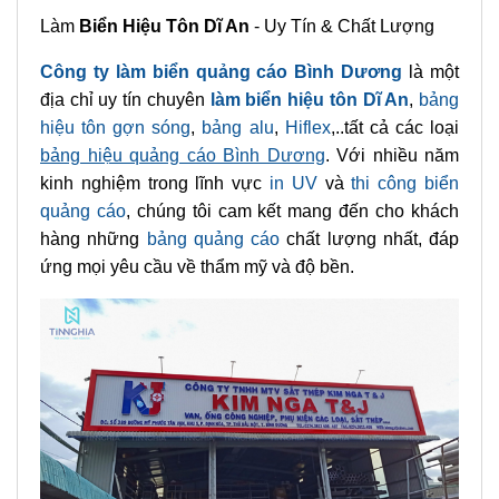
Làm
Biển Hiệu Tôn Dĩ An
- Uy Tín & Chất Lượng
Công ty làm biển quảng cáo Bình Dương
là một
địa chỉ uy tín chuyên
làm biển hiệu tôn Dĩ An
,
bảng
hiệu tôn gợn sóng
,
bảng alu
,
Hiflex
,..tất cả các loại
bảng hiệu quảng cáo Bình Dương
. Với nhiều năm
kinh nghiệm trong lĩnh vực
in UV
và
thi công biển
quảng cáo
, chúng tôi cam kết mang đến cho khách
hàng những
bảng quảng cáo
chất lượng nhất, đáp
ứng mọi yêu cầu về thẩm mỹ và độ bền.