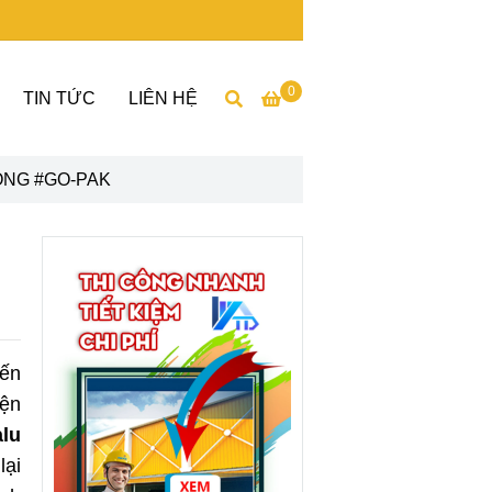
0
TIN TỨC
LIÊN HỆ
ONG #GO-PAK
iến
ện
lu
lại