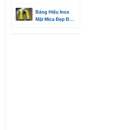
Dầu Một | Quảng
Bảng Hiệu Inox
Cáo Tín Nghĩa
Mặt Mica Đẹp Độc
Đáo Cho Kinh
Doanh