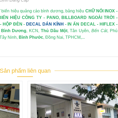
 Định Đẳng Cấp
/
biển hiệu quảng cáo bình dương
, bảng hiệu
CHỮ NỔI INOX
-
BIỂN HIỆU CÔNG TY
-
PANO, BILLBOARD NGOÀI TRỜI
-
-
HỘP ĐÈN
-
DECAL DÁN KÍNH
-
IN ẤN DECAL
- HIFLEX -
i
Bình Dương
, KCN,
Thủ Dầu Một
, Tân Uyên,
Bến Cát
, Phú
 Tây Ninh,
Bình Phước
, Đồng Nai, TPHCM,...
Sản phẩm liên quan