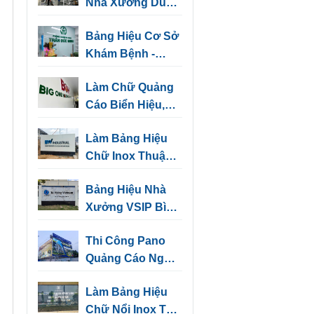
Nhà Xưởng Dùng
Cảnh Báo, Chỉ
Bảng Hiệu Cơ Sở
Hướng
Khám Bệnh -
Những Mẫu Thiết
Làm Chữ Quảng
Kế Sang Trọng
Cáo Biển Hiệu,
Biển Tên Văn
Làm Bảng Hiệu
Phòng
Chữ Inox Thuận
An
Bảng Hiệu Nhà
Xưởng VSIP Bình
Dương | Biển
Thi Công Pano
Hiệu Kho, Nhà
Quảng Cáo Ngoài
Máy
Trời Tại Bình
Làm Bảng Hiệu
Dương
Chữ Nổi Inox Thủ