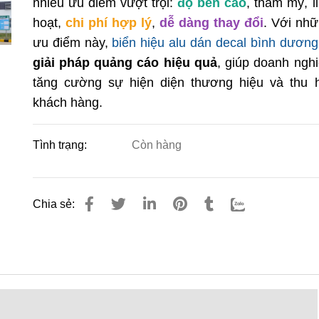
nhiều ưu điểm vượt trội:
độ bền cao
, thẩm mỹ, l
hoạt,
chi phí hợp lý
,
dễ dàng thay đổi
. Với nh
ưu điểm này,
biển hiệu alu dán decal bình dương
giải pháp quảng cáo hiệu quả
, giúp doanh ngh
tăng cường sự hiện diện thương hiệu và thu 
khách hàng.
Tình trạng:
Còn hàng
Chia sẻ: