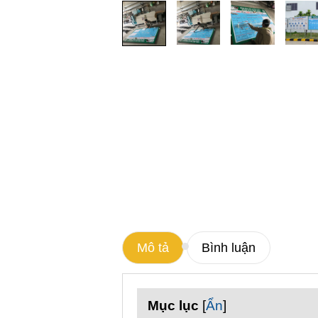
Mô tả
Bình luận
Mục lục
[
Ẩn
]