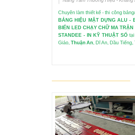
Nâng Tầm Thương Hiệu - Khẳng
Chuyên làm thiết kế - thi công bảng
BẢNG HIỆU MẶT DỰNG ALU
-
BIỂN LED CHẠY CHỮ MA TRẬN
STANDEE
-
IN KỸ THUẬT SỐ
tạ
Giáo,
Thuận An
, Dĩ An, Dầu Tiếng,