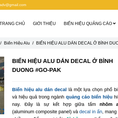
aadv@gmail.com
TRANG CHỦ
GIỚI THIỆU
BIỂN HIỆU QUẢNG CÁO
/
Biển Hiệu Alu
/
BIỂN HIỆU ALU DÁN DECAL Ở BÌNH DU
BIỂN HIỆU ALU DÁN DECAL Ở BÌNH
DUONG #GO-PAK
Biển hiệu alu dán decal
là một lựa chọn phổ b
và hiệu quả trong ngành
quảng cáo biển hiệu
hi
nay. Đây là sự kết hợp giữa tấm
nhôm a
(aluminum composite panel) và
decal in ấn
, mang 