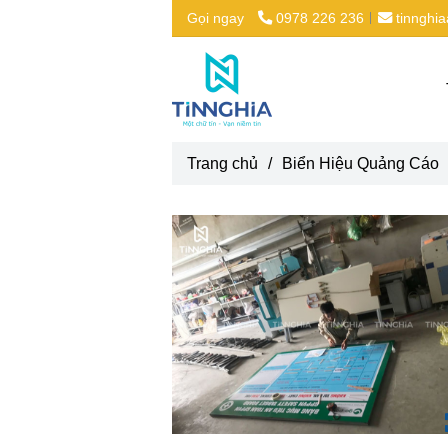
Gọi ngay
0978 226 236
tinnghi
Trang chủ
/
Biển Hiệu Quảng Cáo