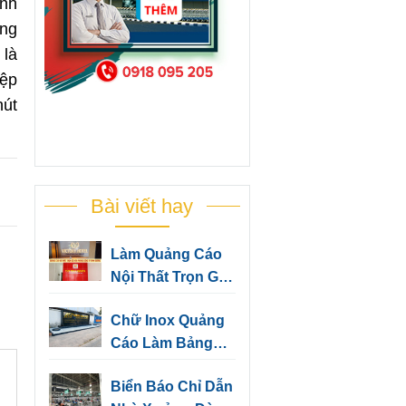
inh
ững
là
iệp
hút
Bài viết hay
Làm Quảng Cáo
Nội Thất Trọn Gói
Cho Văn Phòng
Chữ Inox Quảng
Công Ty Bình
Cáo Làm Bảng
Dương
Hiệu, Trang Trí
Biển Báo Chỉ Dẫn
Văn Phòng