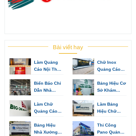
Bài viết hay
Làm Quảng
Chữ Inox
Cáo Nội Thất
Quảng Cáo
Trọn Gói Cho
Làm Bảng
Văn Phòng
Biển Báo Chỉ
Hiệu, Trang
Bảng Hiệu Cơ
Công Ty Bình
Dẫn Nhà
Trí Văn Phòng
Sở Khám
Dương
Xưởng Dùng
Bệnh - Những
Cảnh Báo,
Làm Chữ
Mẫu Thiết Kế
Làm Bảng
Chỉ Hướng
Quảng Cáo
Sang Trọng
Hiệu Chữ
Biển Hiệu,
Inox Thuận
Biển Tên Văn
Bảng Hiệu
An
Thi Công
Phòng
Nhà Xưởng
Pano Quảng