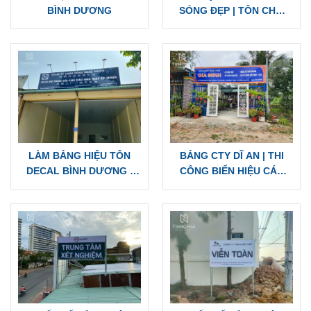
BÌNH DƯƠNG
SÓNG ĐẸP | TÔN CHỮ
NỔI, CHỮ ĐÈN LED
LÀM BẢNG HIỆU TÔN
BẢNG CTY DĨ AN | THI
DECAL BÌNH DƯƠNG |
CÔNG BIỂN HIỆU CÁC
BẢNG TÔN ĐẸP CHẤT
LOẠI, GIÁ CẠNH TRANH
LƯỢNG