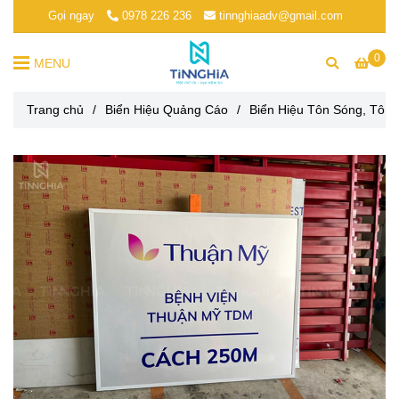
Gọi ngay
0978 226 236
tinnghiaadv@gmail.com
0
MENU
Trang chủ
/
Biển Hiệu Quảng Cáo
/
Biển Hiệu Tôn Sóng, Tôn 