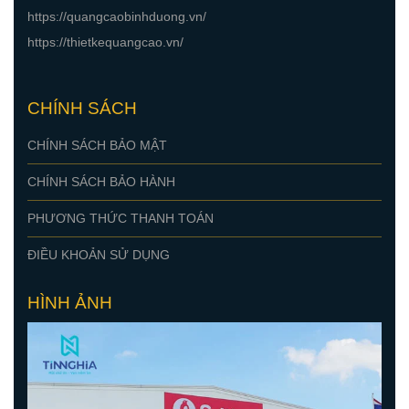
https://quangcaobinhduong.vn/
https://thietkequangcao.vn/
CHÍNH SÁCH
CHÍNH SÁCH BẢO MẬT
CHÍNH SÁCH BẢO HÀNH
PHƯƠNG THỨC THANH TOÁN
ĐIỀU KHOẢN SỬ DỤNG
HÌNH ẢNH