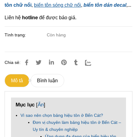
tôn chữ nổi
,
biển tôn sóng chữ nổi
,
biển tôn dán decal
,...
Liên hệ
hotline
để được báo giá.
Tình trạng:
Còn hàng
Chia sẻ:
Mô tả
Bình luận
Mục lục
[
Ẩn
]
Vì sao nên chọn bảng hiệu tôn ở Bến Cát?
Đơn vị chuyên làm bảng hiệu tôn ở Bến Cát –
Uy tín & chuyên nghiệp
Ứng dụng đa dạng của biển hiệu tôn