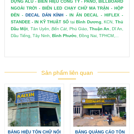
DỰNG ALU
-
BIỂN HIỆU CÔNG TY
-
PANO, BILLBOARD
NGOÀI TRỜI
-
BIỂN LED CHẠY CHỮ MA TRẬN
-
HỘP
ĐÈN
-
DECAL DÁN KÍNH
-
IN ẤN DECAL
- HIFLEX -
STANDEE
-
IN KỸ THUẬT SỐ
tại
Bình Dương
, KCN,
Thủ
Dầu Một
, Tân Uyên,
Bến Cát
, Phú Giáo,
Thuận An
, Dĩ An,
Dầu Tiếng, Tây Ninh,
Bình Phước
, Đồng Nai, TPHCM,...
Sản phẩm liên quan
BẢNG HIỆU TÔN CHỮ NỔI
BẢNG QUẢNG CÁO TÔN