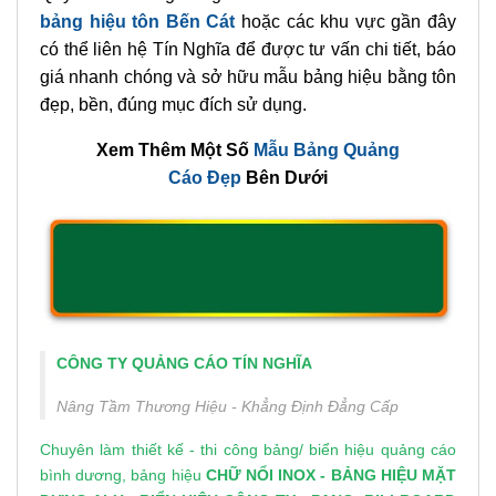
bảng hiệu tôn Bến Cát
hoặc các khu vực gần đây
có thể liên hệ Tín Nghĩa để được tư vấn chi tiết, báo
giá nhanh chóng và sở hữu mẫu bảng hiệu bằng tôn
đẹp, bền, đúng mục đích sử dụng.
Xem Thêm Một Số
Mẫu Bảng Quảng
Cáo Đẹp
Bên Dưới
CÔNG TY QUẢNG CÁO TÍN NGHĨA
Nâng Tầm Thương Hiệu - Khẳng Định Đẳng Cấp
Chuyên làm thiết kế - thi công bảng/
biển hiệu quảng cáo
bình dương
, bảng hiệu
CHỮ NỔI INOX
-
BẢNG HIỆU MẶT