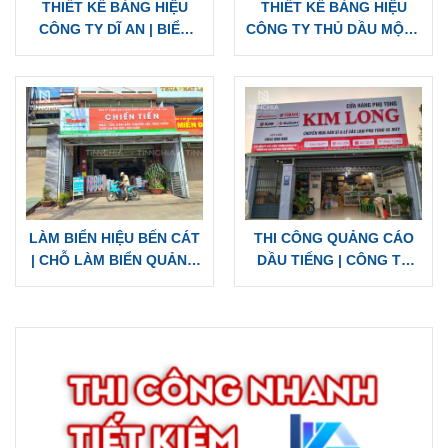
THIẾT KẾ BẢNG HIỆU
THIẾT KẾ BẢNG HIỆU
CÔNG TY DĨ AN | BIỂN
CÔNG TY THỦ DẦU MỘT |
HIỆU TÔN, ALU MICA
BIỂN HIỆU ALU MICA
INOX CÁC LOẠI
INOX, BIỂN TÔN ĐẸP
LÀM BIỂN HIỆU BẾN CÁT
THI CÔNG QUẢNG CÁO
| CHỖ LÀM BIỂN QUẢNG
DẦU TIẾNG | CÔNG TY
CÁO ĐẸP UY TÍN
LÀM BIỂN HIỆU Ở BÌNH
DƯƠNG