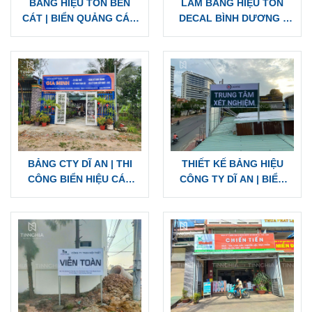
BẢNG HIỆU TÔN BẾN
LÀM BẢNG HIỆU TÔN
CÁT | BIỂN QUẢNG CÁO
DECAL BÌNH DƯƠNG |
BẰNG TÔN CÁC LOẠI
BẢNG TÔN ĐẸP CHẤT
LƯỢNG
BẢNG CTY DĨ AN | THI
THIẾT KẾ BẢNG HIỆU
CÔNG BIỂN HIỆU CÁC
CÔNG TY DĨ AN | BIỂN
LOẠI, GIÁ CẠNH TRANH
HIỆU TÔN, ALU MICA
INOX CÁC LOẠI