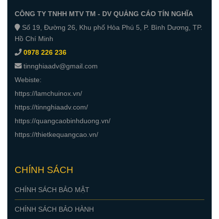
CÔNG TY TNHH MTV TM - DV QUẢNG CÁO TÍN NGHĨA
Số 19, Đường 26, Khu phố Hòa Phú 5, P. Bình Dương, TP.
Hồ Chí Minh
0978 226 236
tinnghiaadv@gmail.com
Webiste:
https://lamchuinox.vn/
https://tinnghiaadv.com/
https://quangcaobinhduong.vn/
https://thietkequangcao.vn/
CHÍNH SÁCH
CHÍNH SÁCH BẢO MẬT
CHÍNH SÁCH BẢO HÀNH