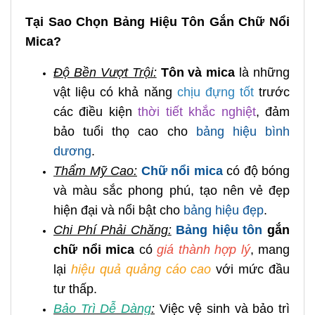
Tại Sao Chọn Bảng Hiệu Tôn Gắn Chữ Nổi
Mica?
Độ Bền Vượt Trội:
Tôn và mica
là những
vật liệu có khả năng
chịu đựng tốt
trước
các điều kiện
thời tiết khắc nghiệt
, đảm
bảo tuổi thọ cao cho
bảng hiệu bình
dương
.
Thẩm Mỹ Cao:
Chữ nổi mica
có độ bóng
và màu sắc phong phú, tạo nên vẻ đẹp
hiện đại và nổi bật cho
bảng hiệu đẹp
.
Chi Phí Phải Chăng:
Bảng hiệu tôn
gắn
chữ nổi mica
có
giá thành hợp lý
, mang
lại
hiệu quả quảng cáo cao
với mức đầu
tư thấp.
Bảo Trì Dễ Dàng
:
Việc vệ sinh và bảo trì