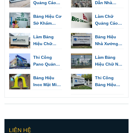
Quảng Cáo
Dẫn Nhà
Làm Bảng
Xưởng Dùng
Hiệu, Trang
Bảng Hiệu Cơ
Cảnh Báo,
Làm Chữ
Trí Văn Phòng
Sở Khám
Chỉ Hướng
Quảng Cáo
Bệnh - Những
Biển Hiệu,
Mẫu Thiết Kế
Làm Bảng
Biển Tên Văn
Bảng Hiệu
Sang Trọng
Hiệu Chữ
Phòng
Nhà Xưởng
Inox Thuận
VSIP Bình
An
Thi Công
Dương | Biển
Làm Bảng
Pano Quảng
Hiệu Kho,
Hiệu Chữ Nổi
Cáo Ngoài
Nhà Máy
Inox Thủ Dầu
Trời Tại Bình
Bảng Hiệu
Một | Quảng
Thi Công
Dương
Inox Mặt Mica
Cáo Tín Nghĩa
Bảng Hiệu
Đẹp Độc Đáo
Mica Giá Rẻ
Cho Kinh
Tại Tân Uyên
Doanh
| Quảng Cáo
Tín Nghĩa
TP.HCM
LIÊN HỆ