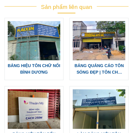
Sản phẩm liên quan
BẢNG HIỆU TÔN CHỮ NỔI
BẢNG QUẢNG CÁO TÔN
BÌNH DƯƠNG
SÓNG ĐẸP | TÔN CHỮ
NỔI, CHỮ ĐÈN LED