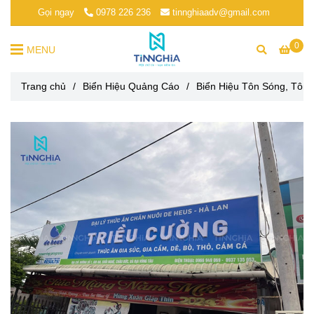
Gọi ngay
0978 226 236
tinnghiaadv@gmail.com
0
MENU
Trang chủ
/
Biển Hiệu Quảng Cáo
/
Biển Hiệu Tôn Sóng, Tôn 