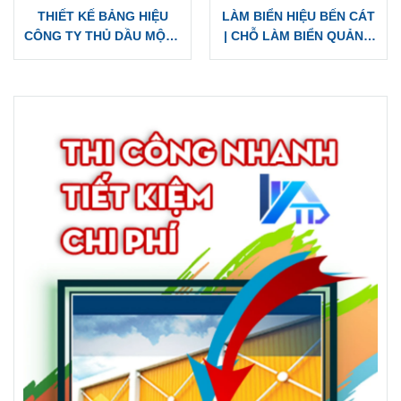
THIẾT KẾ BẢNG HIỆU
LÀM BIỂN HIỆU BẾN CÁT
CÔNG TY THỦ DẦU MỘT |
| CHỖ LÀM BIỂN QUẢNG
BIỂN HIỆU ALU MICA
CÁO ĐẸP UY TÍN
INOX, BIỂN TÔN ĐẸP