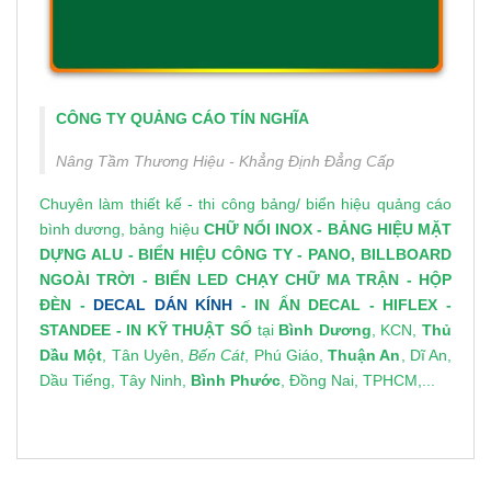
CÔNG TY QUẢNG CÁO TÍN NGHĨA
Nâng Tầm Thương Hiệu - Khẳng Định Đẳng Cấp
Chuyên làm thiết kế - thi công bảng/
biển hiệu quảng cáo
bình dương
, bảng hiệu
CHỮ NỔI INOX
-
BẢNG HIỆU MẶT
DỰNG ALU
-
BIỂN HIỆU CÔNG TY
-
PANO, BILLBOARD
NGOÀI TRỜI
-
BIỂN LED CHẠY CHỮ MA TRẬN
-
HỘP
ĐÈN
-
DECAL DÁN KÍNH
-
IN ẤN DECAL
- HIFLEX -
STANDEE
-
IN KỸ THUẬT SỐ
tại
Bình Dương
, KCN,
Thủ
Dầu Một
, Tân Uyên,
Bến Cát
, Phú Giáo,
Thuận An
, Dĩ An,
Dầu Tiếng, Tây Ninh,
Bình Phước
, Đồng Nai, TPHCM,...