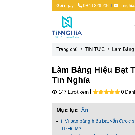
Gọi ngay
0978 226 236
tinnghi
Trang chủ
/
TIN TỨC
/
Làm Bảng 
Làm Bảng Hiệu Bạt 
Tín Nghĩa
147 Lượt xem
0 Đán
Mục lục
[
Ẩn
]
i. Vì sao bảng hiệu bạt vẫn được 
TPHCM?