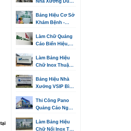
Nhà Xưởng Dùng
Cảnh Báo, Chỉ
Bảng Hiệu Cơ Sở
Hướng
Khám Bệnh -
Những Mẫu Thiết
Làm Chữ Quảng
Kế Sang Trọng
Cáo Biển Hiệu,
Biển Tên Văn
Làm Bảng Hiệu
Phòng
Chữ Inox Thuận
An
Bảng Hiệu Nhà
Xưởng VSIP Bình
Dương | Biển
Thi Công Pano
Hiệu Kho, Nhà
Quảng Cáo Ngoài
Máy
Trời Tại Bình
Làm Bảng Hiệu
Dương
tại
Chữ Nổi Inox Thủ