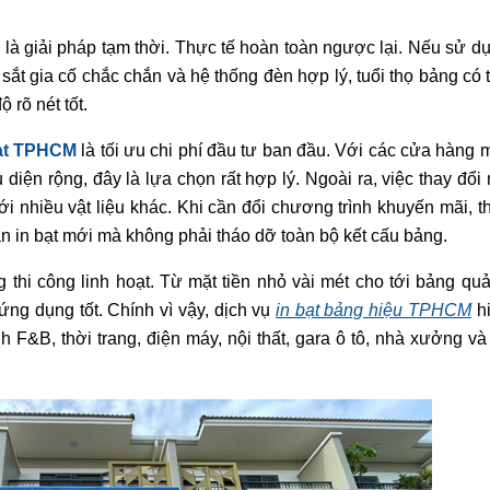
là giải pháp tạm thời. Thực tế hoàn toàn ngược lại. Nếu sử d
 sắt gia cố chắc chắn và hệ thống đèn hợp lý, tuổi thọ bảng có 
rõ nét tốt.
bạt TPHCM
là tối ưu chi phí đầu tư ban đầu. Với các cửa hàng 
iện rộng, đây là lựa chọn rất hợp lý. Ngoài ra, việc thay đổi 
 nhiều vật liệu khác. Khi cần đổi chương trình khuyến mãi, t
ần in bạt mới mà không phải tháo dỡ toàn bộ kết cấu bảng.
 thi công linh hoạt. Từ mặt tiền nhỏ vài mét cho tới bảng qu
 ứng dụng tốt. Chính vì vậy, dịch vụ
in bạt bảng hiệu TPHCM
h
 F&B, thời trang, điện máy, nội thất, gara ô tô, nhà xưởng và