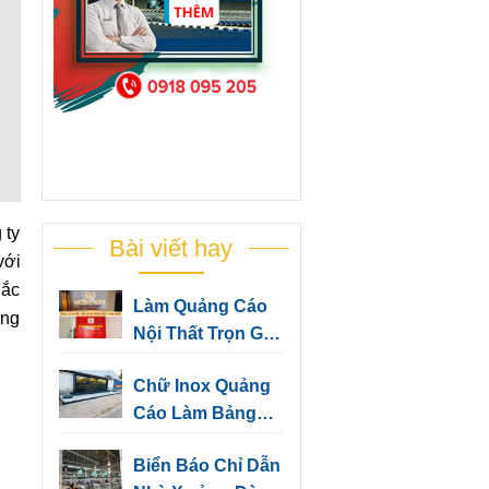
 ty
Bài viết hay
với
hắc
Làm Quảng Cáo
ờng
Nội Thất Trọn Gói
Cho Văn Phòng
Chữ Inox Quảng
Công Ty Bình
Cáo Làm Bảng
Dương
Hiệu, Trang Trí
Biển Báo Chỉ Dẫn
Văn Phòng