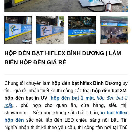
HỘP ĐÈN BẠT HIFLEX BÌNH DƯƠNG | LÀM
BIỂN HỘP ĐÈN GIÁ RẺ
Chúng tôi chuyên làm
hộp đèn bạt hiflex Bình Dương
uy
tín – giá rẻ, nhận thiết kế thi công các loại
hộp đèn bạt 3M
,
hộp đèn bạt in UV
,
hộp đèn bạt 1 mặt
,
hộp đèn bạt 2
mặt
,... phù hợp cho quán ăn, cửa hàng, siêu thị,
showroom… Sử dụng khung sắt chắc chắn,
in bạt hiflex
hộp đèn
sắc nét, lắp đèn LED chiếu sáng nổi bật. Tín
Nghĩa nhận thiết kế theo yêu cầu, thi công tận nơi tại Thủ