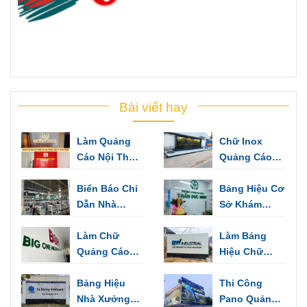
Bài viết hay
Làm Quảng
Chữ Inox
Cáo Nội Thất
Quảng Cáo
Trọn Gói Cho
Làm Bảng
Văn Phòng
Biển Báo Chỉ
Hiệu, Trang
Bảng Hiệu Cơ
Công Ty Bình
Dẫn Nhà
Trí Văn Phòng
Sở Khám
Dương
Xưởng Dùng
Bệnh - Những
Cảnh Báo,
Làm Chữ
Mẫu Thiết Kế
Làm Bảng
Chỉ Hướng
Quảng Cáo
Sang Trọng
Hiệu Chữ
Biển Hiệu,
Inox Thuận
Biển Tên Văn
Bảng Hiệu
An
Thi Công
Phòng
Nhà Xưởng
Pano Quảng