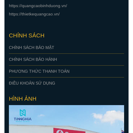
https://quangcaobinhduong.vn/
https://thietkequangcao.vn/
CHÍNH SÁCH
CHÍNH SÁCH BẢO MẬT
CHÍNH SÁCH BẢO HÀNH
PHƯƠNG THỨC THANH TOÁN
ĐIỀU KHOẢN SỬ DỤNG
HÌNH ẢNH