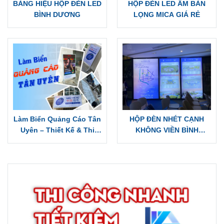
BẢNG HIỆU HỘP ĐÈN LED
HỘP ĐÈN LED ÂM BẢN
BÌNH DƯƠNG
LỌNG MICA GIÁ RẺ
Làm Biển Quảng Cáo Tân
HỘP ĐÈN NHÉT CẠNH
Uyên – Thiết Kế & Thi
KHÔNG VIỀN BÌNH
Công Trọn Gói, Chuyên
DƯƠNG | BÁO GIÁ LÀM
Nghiệp
HỘP ĐÈN LED