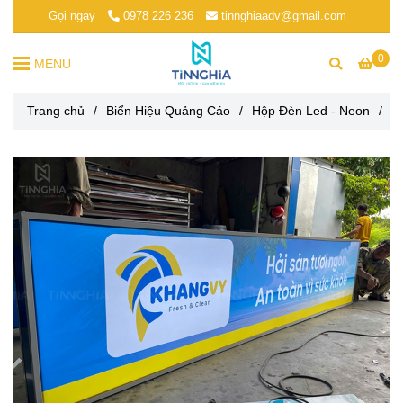
Gọi ngay
0978 226 236
tinnghiaadv@gmail.com
0
MENU
Trang chủ
/
Biển Hiệu Quảng Cáo
/
Hộp Đèn Led - Neon
/
H