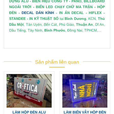
DỰNG ALU
-
BIỂN HIỆU CÔNG TY
-
PANO, BILLBOARD
NGOÀI TRỜI
-
BIỂN LED CHẠY CHỮ MA TRẬN
-
HỘP
ĐÈN
-
DECAL DÁN KÍNH
-
IN ẤN DECAL
- HIFLEX -
STANDEE
-
IN KỸ THUẬT SỐ
tại
Bình Dương
, KCN,
Thủ
Dầu Một
, Tân Uyên,
Bến Cát
, Phú Giáo,
Thuận An
, Dĩ An,
Dầu Tiếng, Tây Ninh,
Bình Phước
, Đồng Nai, TPHCM,...
Sản phẩm liên quan
LÀM HỘP ĐÈN ALU
LÀM BIỂN VẪY HỘP ĐÈN