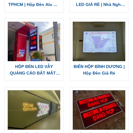
TPHCM | Hộp Đèn Alu Âm
LED GIÁ RẺ | Nhà Nghỉ
Bản Cắt Lọng
Ngọc Linh
HỘP ĐÈN LED VẪY
BIỂN HỘP BÌNH DƯƠNG |
QUẢNG CÁO BẮT MẮT |
Hộp Đèn Giá Rẻ
THI CÔNG BUFFET
CHUAN TAI