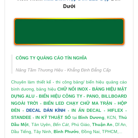
Địa chỉ làm hộp đèn nhét cạnh không viền Bình
Dương
Tín Nghĩa là
công ty làm quảng cáo Bình Dương
,
chúng tôi đảm bảo"
Đội thợ thi công có kinh nghiệm, xưởng gia
công – giá cạnh tranh.
Tư vấn thiết kế miễn phí, thi công nhanh, giao
hàng đúng hẹn.
Nhận làm và lắp đặt tại khu vực Bình Dương và lân
cận, liên hệ số hotline để được tư vấn báo giá làm
hộp đèn nhét cạnh không viền Bình Dương
.
Xem Thêm
Mẫu Biển Hộp Đèn LED Đẹp
Bên
Dưới