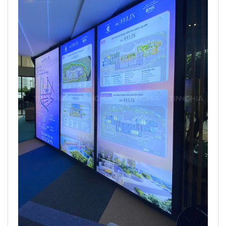
Thi công gắn bạt hộp đèn không viền đẹp giá tốt gắn
trong nhà
Ứng dụng phổ biến:
Đặt tại quầy lễ tân, hành lang, showroom, siêu
thị, tiệm tóc, quán cà phê…
Đặt
hộp đèn không viền bạt dẻo
ở sảnh tòa
nhà, khu trung tâm thương mại.
Dùng làm bảng chỉ dẫn, bảng giới thiệu sản
phẩm, bảng giới thiệu thông tin dự án hay sản
phẩm trong công ty, poster quảng cáo.