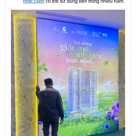
Đặc điểm nổi bật của hộp đèn nhét cạnh không
viền
Thiết kế không viền
: Mang lại cảm giác hình
ảnh liền mạch, sang trọng, dạng
bảng hiệu
hộp đèn
này phù hợp với không gian hiện đại
như showroom, trung tâm thương mại, cửa
hàng điện thoại, spa...
Dễ thay hình ảnh
: Chỉ cần nhét cạnh khung là
có thể thay nội dung nhanh chóng, thuận tiện
cho các chương trình khuyến mãi, quảng bá
sản phẩm.
Chất liệu bền bỉ
: Khung nhôm định hình cao
cấp, mặt in bạt dẻo, pet dẻo nên
biển hộp đèn
nhét cạnh
có thể sử dụng bền trong nhiều năm.