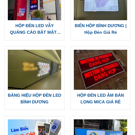
Sản phẩm liên quan
LÀM HỘP ĐÈN ALU
LÀM BIỂN VẪY HỘP ĐÈN
TPHCM | Hộp Đèn Alu Âm
LED GIÁ RẺ | Nhà Nghỉ
Bản Cắt Lọng
Ngọc Linh
HỘP ĐÈN LED VẪY
BIỂN HỘP BÌNH DƯƠNG |