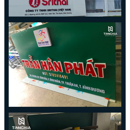
PHƯƠNG THỨC THANH TOÁN
ĐIỀU KHOẢN SỬ DỤNG
HÌNH ẢNH