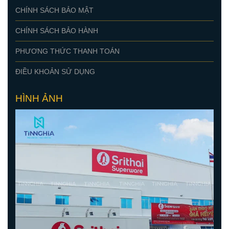
CÔNG TY TNHH MTV TM - DV QUẢNG CÁO TÍN NGHĨA
Số 19, Đường 26, Khu phố Hòa Phú 5, P. Bình Dương, TP.
Hồ Chí Minh
0978 226 236
tinnghiaadv@gmail.com
Webiste:
https://lamchuinox.vn/
https://tinnghiaadv.com/
https://quangcaobinhduong.vn/
https://thietkequangcao.vn/
CHÍNH SÁCH
CHÍNH SÁCH BẢO MẬT
CHÍNH SÁCH BẢO HÀNH