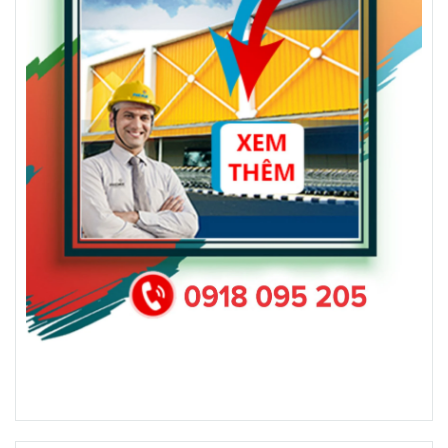
Làm Biển Quảng Cáo Tân
HỘP ĐÈN BẠT HIFLEX
Uyên – Thiết Kế & Thi
BÌNH DƯƠNG | LÀM BIỂN
Công Trọn Gói, Chuyên
HỘP ĐÈN GIÁ RẺ
Nghiệp