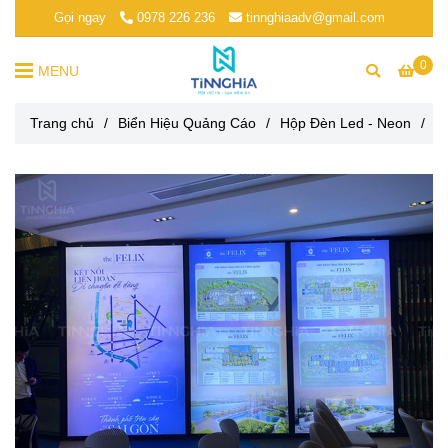
Gọi ngay
0978 226 236
tinnghiaadv@gmail.com
0
MENU
Trang chủ
/
Biển Hiệu Quảng Cáo
/
Hộp Đèn Led - Neon
/
H