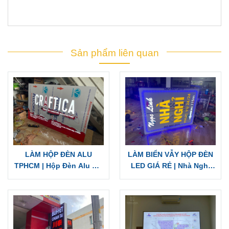
CÔNG TY QUẢNG CÁO TÍN NGHĨA
Nâng Tầm Thương Hiệu - Khẳng Định Đẳng Cấp
Chuyên làm thiết kế - thi công bảng/
biển hiệu quảng cáo
bình dương
, bảng hiệu
CHỮ NỔI INOX
-
BẢNG HIỆU MẶT
DỰNG ALU
-
BIỂN HIỆU CÔNG TY
-
PANO, BILLBOARD
NGOÀI TRỜI
-
BIỂN LED CHẠY CHỮ MA TRẬN
-
HỘP
ĐÈN
-
DECAL DÁN KÍNH
-
IN ẤN DECAL
- HIFLEX -
STANDEE
-
IN KỸ THUẬT SỐ
tại
Bình Dương
, KCN,
Thủ
Dầu Một
, Tân Uyên,
Bến Cát
, Phú Giáo,
Thuận An
, Dĩ An,
Dầu Tiếng, Tây Ninh,
Bình Phước
, Đồng Nai, TPHCM,...