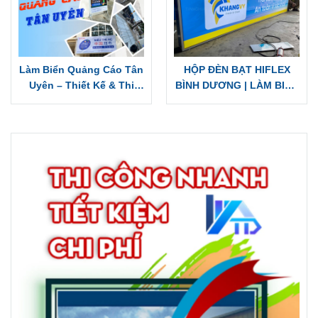
QUẢNG CÁO BẮT MẮT |
Hộp Đèn Giá Rẻ
THI CÔNG BUFFET
CHUAN TAI
BẢNG HIỆU HỘP ĐÈN LED
HỘP ĐÈN LED ÂM BẢN
BÌNH DƯƠNG
LỌNG MICA GIÁ RẺ