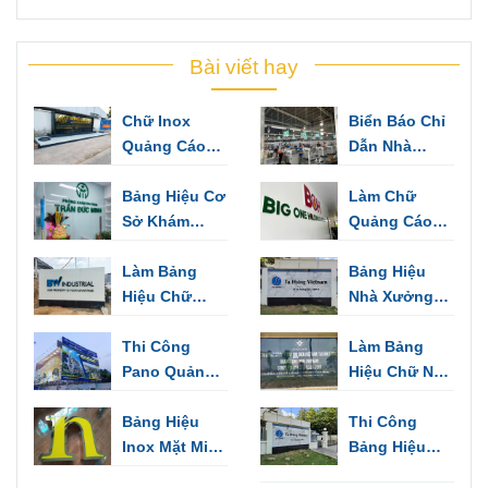
Bài viết hay
Chữ Inox
Biển Báo Chỉ
Quảng Cáo
Dẫn Nhà
Làm Bảng
Xưởng Dùng
Hiệu, Trang
Bảng Hiệu Cơ
Cảnh Báo,
Làm Chữ
Trí Văn Phòng
Sở Khám
Chỉ Hướng
Quảng Cáo
Bệnh - Những
Biển Hiệu,
Mẫu Thiết Kế
Làm Bảng
Biển Tên Văn
Bảng Hiệu
Sang Trọng
Hiệu Chữ
Phòng
Nhà Xưởng
Inox Thuận
VSIP Bình
An
Thi Công
Dương | Biển
Làm Bảng
Pano Quảng
Hiệu Kho,
Hiệu Chữ Nổi
Cáo Ngoài
Nhà Máy
Inox Thủ Dầu
Trời Tại Bình
Bảng Hiệu
Một | Quảng
Thi Công
Dương
Inox Mặt Mica
Cáo Tín Nghĩa
Bảng Hiệu
Đẹp Độc Đáo
Mica Giá Rẻ