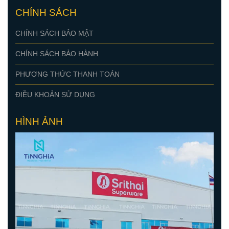
CHÍNH SÁCH
CHÍNH SÁCH BẢO MẬT
CHÍNH SÁCH BẢO HÀNH
PHƯƠNG THỨC THANH TOÁN
ĐIỀU KHOẢN SỬ DỤNG
HÌNH ẢNH