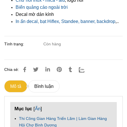
Chữ nổi inox - mica - alu
, logo nổi
Biển quảng cáo ngoài trời
Decal mờ dán kính
In ấn decal, bạt Hiflex, Standee, banner, backdrop
,..
Tình trạng:
Còn hàng
Chia sẻ:
Mô tả
Bình luận
Mục lục
[
Ẩn
]
Thi Công Gian Hàng Triển Lãm | Làm Gian Hàng
Hội Chợ Bình Dương