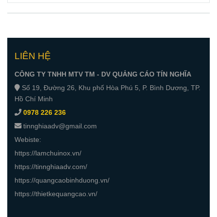
Cho Kinh
Tại Tân Uyên
Doanh
| Quảng Cáo
Tín Nghĩa
TP.HCM
LIÊN HỆ
CÔNG TY TNHH MTV TM - DV QUẢNG CÁO TÍN NGHĨA
Số 19, Đường 26, Khu phố Hòa Phú 5, P. Bình Dương, TP.
Hồ Chí Minh
0978 226 236
tinnghiaadv@gmail.com
Webiste:
https://lamchuinox.vn/
https://tinnghiaadv.com/
https://quangcaobinhduong.vn/
https://thietkequangcao.vn/