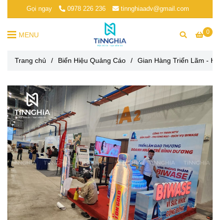
Gọi ngay
0978 226 236
tinnghiaadv@gmail.com
0
MENU
Trang chủ
/
Biển Hiệu Quảng Cáo
/
Gian Hàng Triển Lãm - H