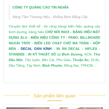
CÔNG TY QUẢNG CÁO TÍN NGHĨA
Nâng Tầm Thương Hiệu - Khẳng Định Đẳng Cấp
Chuyên làm thiết kế - thi công bảng/
biển hiệu quảng cáo
bình dương
, bảng hiệu
CHỮ NỔI INOX
-
BẢNG HIỆU MẶT
DỰNG ALU
-
BIỂN HIỆU CÔNG TY
-
PANO, BILLBOARD
NGOÀI TRỜI
-
BIỂN LED CHẠY CHỮ MA TRẬN
-
HỘP
ĐÈN
-
DECAL DÁN KÍNH
-
IN ẤN DECAL
- HIFLEX -
STANDEE
-
IN KỸ THUẬT SỐ
tại
Bình Dương
, KCN,
Thủ
Dầu Một
, Tân Uyên,
Bến Cát
, Phú Giáo,
Thuận An
, Dĩ An,
Dầu Tiếng, Tây Ninh,
Bình Phước
, Đồng Nai, TPHCM,...
Sản phẩm liên quan