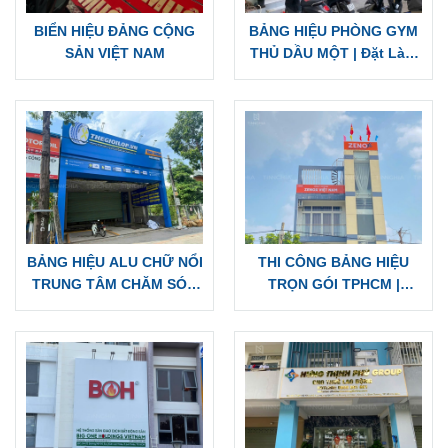
Sản phẩm liên quan
BIỂN HIỆU ĐẢNG CỘNG
BẢNG HIỆU PHÒNG GYM
SẢN VIỆT NAM
THỦ DẦU MỘT | Đặt Làm
Biển Hiệu Quảng Cáo Tín
Nghĩa