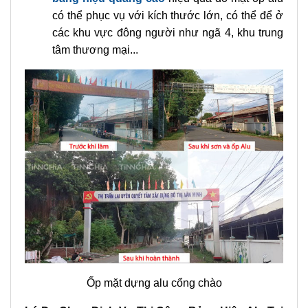
Bảng hiệu chữ nổi Alu khung sắt
Mặt dựng alu
: là lựa chọn hàng đầu trong việc
trang trí ngoại thất cho tòa nhà, cửa hàng và
công trình kiến trúc. Ngoài ra, alu còn
làm
bảng hiệu quảng cáo
hiệu quả do mặt ốp alu
có thể phục vụ với kích thước lớn, có thể để ở
các khu vực đông người như ngã 4, khu trung
tâm thương mại...