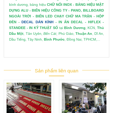
Xem Thêm Mẫu
Biển Hiệu Quảng Cáo Đẹp
CÔNG TY QUẢNG CÁO TÍN NGHĨA
Nâng Tầm Thương Hiệu - Khẳng Định Đẳng Cấp
Chuyên làm thiết kế - thi công bảng/
biển hiệu quảng cáo
bình dương
, bảng hiệu
CHỮ NỔI INOX
-
BẢNG HIỆU MẶT
DỰNG ALU
-
BIỂN HIỆU CÔNG TY
-
PANO, BILLBOARD
NGOÀI TRỜI
-
BIỂN LED CHẠY CHỮ MA TRẬN
-
HỘP
ĐÈN
-
DECAL DÁN KÍNH
-
IN ẤN DECAL
- HIFLEX -
STANDEE
-
IN KỸ THUẬT SỐ
tại
Bình Dương
, KCN,
Thủ
Dầu Một
, Tân Uyên,
Bến Cát
, Phú Giáo,
Thuận An
, Dĩ An,
Dầu Tiếng, Tây Ninh,
Bình Phước
, Đồng Nai, TPHCM,...