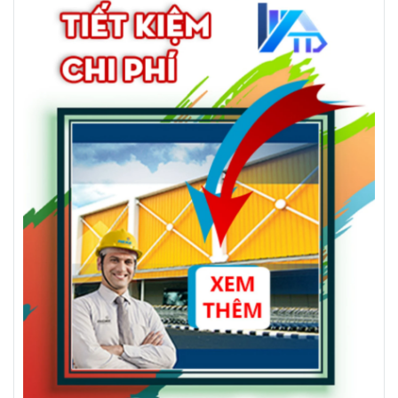
BIỂN HIỆU ALU BÌNH
THIẾT KẾ BIỂN QUẢNG
DƯƠNG
CÁO ĐẸP TPHCM