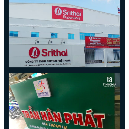
CHÍNH SÁCH BẢO MẬT
CHÍNH SÁCH BẢO HÀNH
PHƯƠNG THỨC THANH TOÁN
ĐIỀU KHOẢN SỬ DỤNG
HÌNH ẢNH