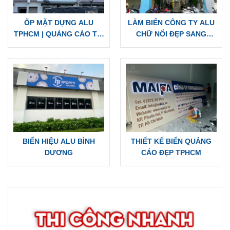
BẢNG HIỆU ALU CHỮ NỔI
THI CÔNG BẢNG HIỆU
TRUNG TÂM CHĂM SÓC
TRỌN GÓI TPHCM |
XE THẾ GIỚI LỐP
CÔNG TY ZENOX
ỐP MẶT DỰNG ALU
LÀM BIỂN CÔNG TY ALU
TPHCM | QUẢNG CÁO TÍN
CHỮ NỔI ĐẸP SANG
NGHĨA THI CÔNG
TRỌNG