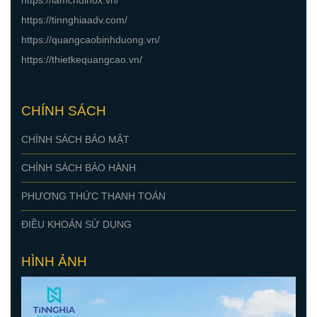
LIÊN HỆ
CÔNG TY TNHH MTV TM - DV QUẢNG CÁO TÍN NGHĨA
Số 19, Đường 26, Khu phố Hòa Phú 5, P. Bình Dương, TP.
Hồ Chí Minh
0978 226 236
tinnghiaadv@gmail.com
Webiste:
https://lamchuinox.vn/
https://tinnghiaadv.com/
https://quangcaobinhduong.vn/
https://thietkequangcao.vn/
CHÍNH SÁCH