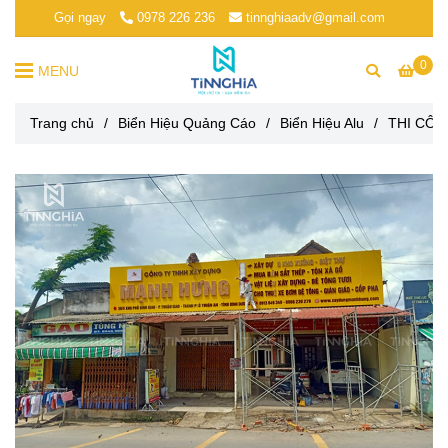
Gọi ngay
0978 226 236
tinnghiaadv@gmail.com
0
MENU
Trang chủ
/
Biển Hiệu Quảng Cáo
/
Biển Hiệu Alu
/
THI CÔN