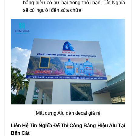
bảng hiệu quảng cáo
với chi phí cạnh tranh,
phù hợp với ngân sách của nhiều doanh
nghiệp tại Bến Cát.
Thiết kế độc đáo, mang phong cách riêng
: Mỗi
sản phẩm bảng hiệu đều được thiết kế riêng,
phù hợp với phong cách và nhu cầu của từng
doanh nghiệp.
Dịch vụ hậu mãi tốt
: Chúng tôi luôn đồng hành
cùng khách hàng sau khi thi công, cung cấp
dịch vụ bảo trì và sửa chữa khi cần thiết nếu
bảng hiệu có hư hại trong thời hạn, Tín Nghĩa
sẽ cử người đến sửa chữa.