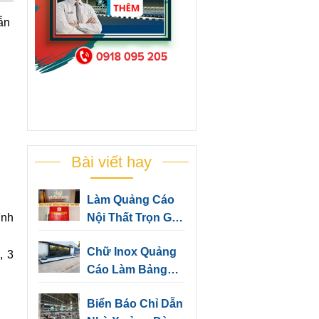
ẫn
Bài viết hay
Làm Quảng Cáo
Nội Thất Trọn Gói
ình
Cho Văn Phòng
Chữ Inox Quảng
Công Ty Bình
, 3
Cáo Làm Bảng
Dương
Hiệu, Trang Trí
Biển Báo Chỉ Dẫn
Văn Phòng