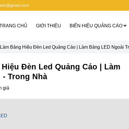
aadv@gmail.com
TRANG CHỦ
GIỚI THIỆU
BIỂN HIỆU QUẢNG CÁO
 Làm Bảng Hiệu Đèn Led Quảng Cáo | Làm Bảng LED Ngoài Trờ
 Hiệu Đèn Led Quảng Cáo | Làm
 - Trong Nhà
h giá
 LED