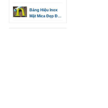
Dầu Một | Quảng
Bảng Hiệu Inox
Cáo Tín Nghĩa
Mặt Mica Đẹp Độc
Đáo Cho Kinh
Doanh