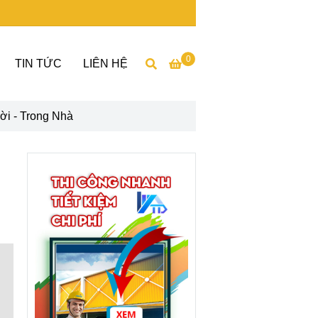
0
TIN TỨC
LIÊN HỆ
i - Trong Nhà