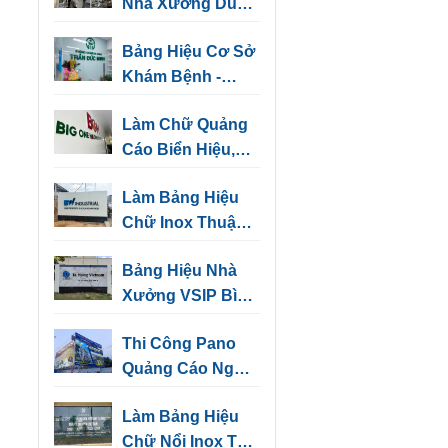
Nhà Xưởng Dùng
Cảnh Báo, Chỉ
Bảng Hiệu Cơ Sở
Hướng
Khám Bệnh -
Những Mẫu Thiết
Làm Chữ Quảng
Kế Sang Trọng
Cáo Biển Hiệu,
Biển Tên Văn
Làm Bảng Hiệu
Phòng
Chữ Inox Thuận
An
Bảng Hiệu Nhà
Xưởng VSIP Bình
Dương | Biển
Thi Công Pano
Hiệu Kho, Nhà
Quảng Cáo Ngoài
Máy
Trời Tại Bình
Làm Bảng Hiệu
Dương
Chữ Nổi Inox Thủ