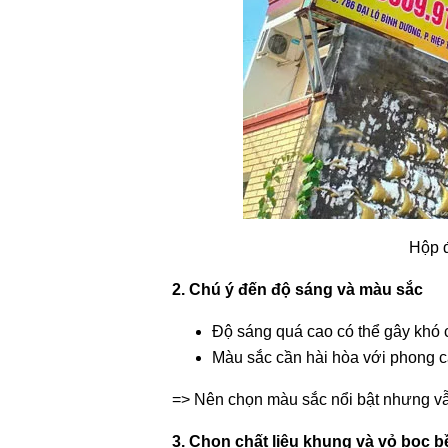
Hộp 
2. Chú ý đến độ sáng và màu sắc
Độ sáng quá cao có thể gây khó c
Màu sắc cần hài hòa với phong c
=> Nên chọn màu sắc nổi bật nhưng vẫ
3. Chọn chất liệu khung và vỏ bọc b