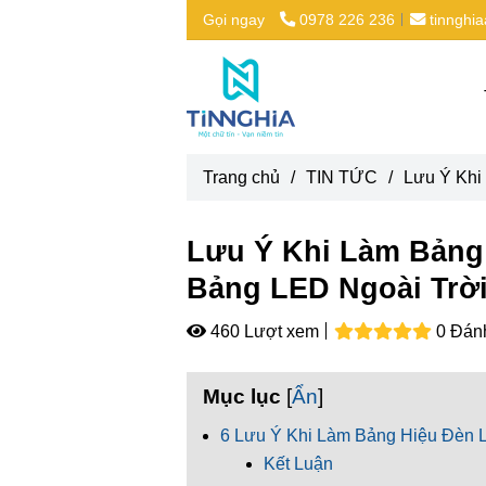
Gọi ngay
0978 226 236
tinnghi
Trang chủ
/
TIN TỨC
/
Lưu Ý Khi
Lưu Ý Khi Làm Bảng
Bảng LED Ngoài Trời
460 Lượt xem
0 Đán
Mục lục
[
Ẩn
]
6 Lưu Ý Khi Làm Bảng Hiệu Đèn
Kết Luận