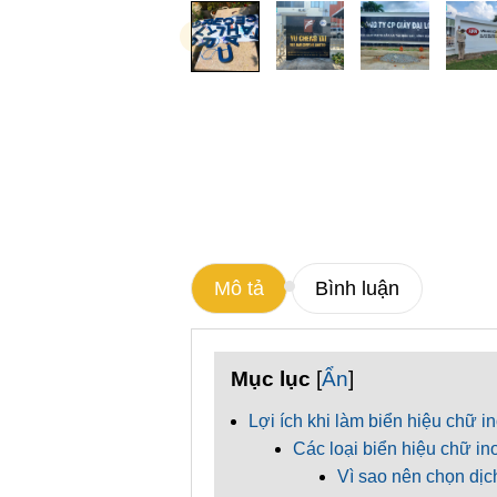
Mô tả
Bình luận
Mục lục
[
Ẩn
]
Lợi ích khi làm biển hiệu chữ 
Các loại biển hiệu chữ 
Vì sao nên chọn dịc