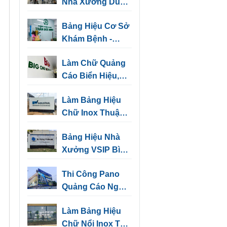
Nhà Xưởng Dùng
Cảnh Báo, Chỉ
Bảng Hiệu Cơ Sở
Hướng
Khám Bệnh -
Những Mẫu Thiết
Làm Chữ Quảng
Kế Sang Trọng
Cáo Biển Hiệu,
Biển Tên Văn
Làm Bảng Hiệu
Phòng
Chữ Inox Thuận
An
Bảng Hiệu Nhà
Xưởng VSIP Bình
Dương | Biển
Thi Công Pano
Hiệu Kho, Nhà
Quảng Cáo Ngoài
Máy
Trời Tại Bình
Làm Bảng Hiệu
Dương
Chữ Nổi Inox Thủ