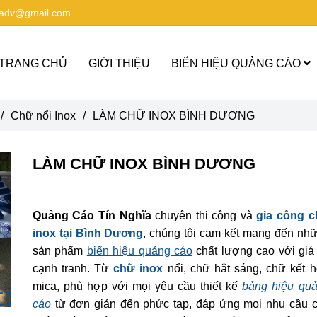
aadv@gmail.com
TRANG CHỦ
GIỚI THIỆU
BIỂN HIỆU QUẢNG CÁO
/
Chữ nổi Inox
/
LÀM CHỮ INOX BÌNH DƯƠNG
LÀM CHỮ INOX BÌNH DƯƠNG
Quảng Cáo Tín Nghĩa
chuyên thi công và
gia công 
inox tại Bình Dương
, chúng tôi cam kết mang đến nh
sản phẩm
biển hiệu quảng cáo
chất lượng cao với giá
cạnh tranh. Từ
chữ inox
nổi, chữ hắt sáng, chữ kết 
mica, phù hợp với mọi yêu cầu thiết kế
bảng hiệu qu
cáo
từ đơn giản đến phức tạp, đáp ứng mọi nhu cầu 