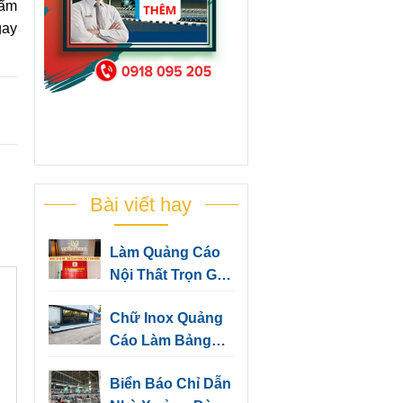
hẩm
gay
Bài viết hay
Làm Quảng Cáo
Nội Thất Trọn Gói
Cho Văn Phòng
Chữ Inox Quảng
Công Ty Bình
Cáo Làm Bảng
Dương
Hiệu, Trang Trí
Biển Báo Chỉ Dẫn
Văn Phòng