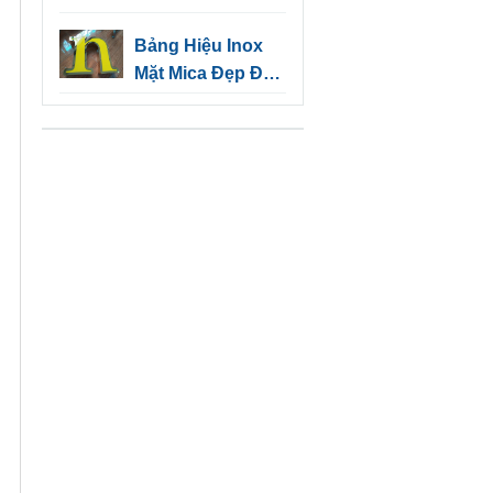
Dầu Một | Quảng
Bảng Hiệu Inox
Cáo Tín Nghĩa
Mặt Mica Đẹp Độc
Đáo Cho Kinh
Doanh