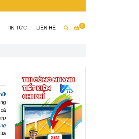
0
TIN TỨC
LIÊN HỆ
chữ
ững
 cả
hợp
ảng
của