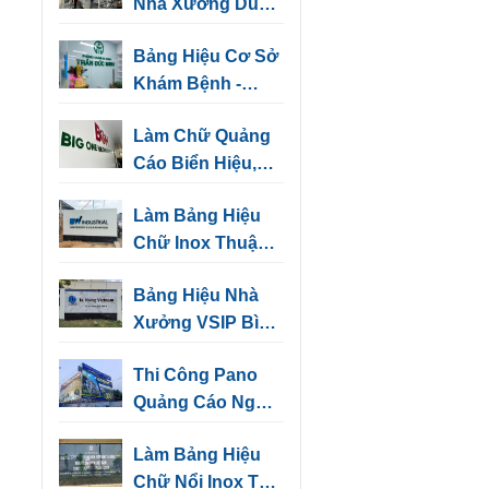
Nhà Xưởng Dùng
Cảnh Báo, Chỉ
Bảng Hiệu Cơ Sở
Hướng
Khám Bệnh -
Những Mẫu Thiết
Làm Chữ Quảng
Kế Sang Trọng
Cáo Biển Hiệu,
Biển Tên Văn
Làm Bảng Hiệu
Phòng
Chữ Inox Thuận
An
Bảng Hiệu Nhà
Xưởng VSIP Bình
Dương | Biển
Thi Công Pano
Hiệu Kho, Nhà
Quảng Cáo Ngoài
Máy
Trời Tại Bình
Làm Bảng Hiệu
Dương
Chữ Nổi Inox Thủ