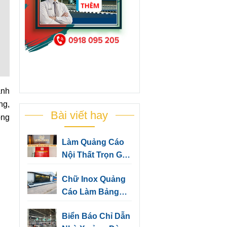
anh
ng,
Bài viết hay
ồng
Làm Quảng Cáo
Nội Thất Trọn Gói
Cho Văn Phòng
Chữ Inox Quảng
Công Ty Bình
Cáo Làm Bảng
Dương
Hiệu, Trang Trí
Biển Báo Chỉ Dẫn
Văn Phòng