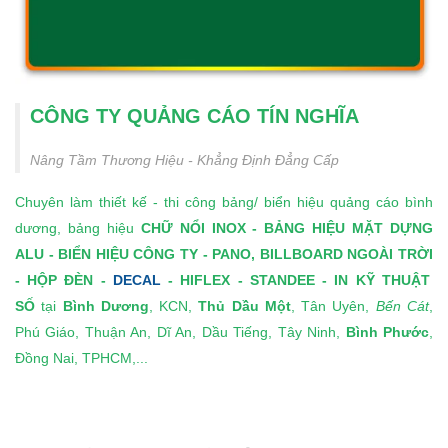
CÔNG TY QUẢNG CÁO TÍN NGHĨA
Nâng Tầm Thương Hiệu - Khẳng Định Đẳng Cấp
Chuyên làm thiết kế - thi công bảng/
biển hiệu quảng cáo bình
dương
, bảng hiệu
CHỮ NỔI INOX
-
BẢNG HIỆU MẶT DỰNG
ALU
-
BIỂN HIỆU CÔNG TY
-
PANO, BILLBOARD NGOÀI TRỜI
-
HỘP ĐÈN
-
DECAL
- HIFLEX -
STANDEE
-
IN KỸ THUẬT
SỐ
tại
Bình Dương
, KCN,
Thủ Dầu Một
, Tân Uyên,
Bến Cát
,
Phú Giáo, Thuận An, Dĩ An, Dầu Tiếng, Tây Ninh,
Bình Phước
,
Đồng Nai, TPHCM,...