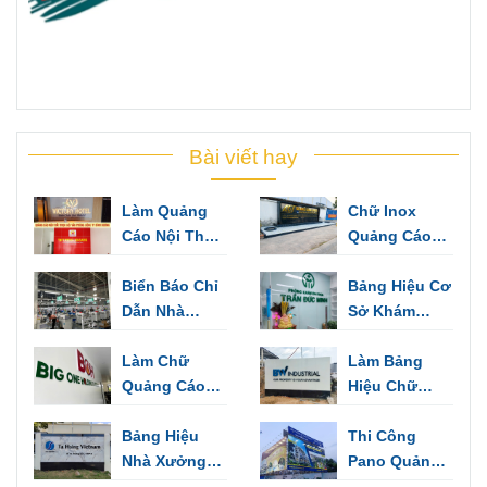
Bài viết hay
Làm Quảng
Chữ Inox
Cáo Nội Thất
Quảng Cáo
Trọn Gói Cho
Làm Bảng
Văn Phòng
Biển Báo Chỉ
Hiệu, Trang
Bảng Hiệu Cơ
Công Ty Bình
Dẫn Nhà
Trí Văn Phòng
Sở Khám
Dương
Xưởng Dùng
Bệnh - Những
Cảnh Báo,
Làm Chữ
Mẫu Thiết Kế
Làm Bảng
Chỉ Hướng
Quảng Cáo
Sang Trọng
Hiệu Chữ
Biển Hiệu,
Inox Thuận
Biển Tên Văn
Bảng Hiệu
An
Thi Công
Phòng
Nhà Xưởng
Pano Quảng
VSIP Bình
Cáo Ngoài