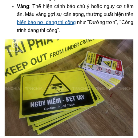
Vàng
: Thể hiện cảnh báo chú ý hoặc nguy cơ tiềm
ẩn. Màu vàng gợi sự cẩn trọng, thường xuất hiện trên
biển báo nơi đang thi công
như "Đường trơn", "Công
trình đang thi công".