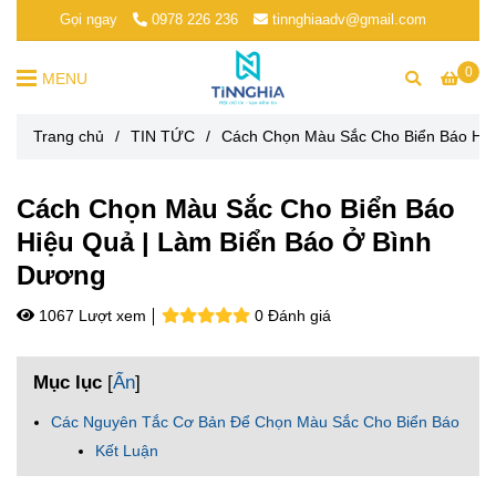
Gọi ngay
0978 226 236
tinnghiaadv@gmail.com
0
MENU
Trang chủ
/
TIN TỨC
/
Cách Chọn Màu Sắc Cho Biển Báo Hiệ
Cách Chọn Màu Sắc Cho Biển Báo
Hiệu Quả | Làm Biển Báo Ở Bình
Dương
1067 Lượt xem
0 Đánh giá
Mục lục
[
Ẩn
]
Các Nguyên Tắc Cơ Bản Để Chọn Màu Sắc Cho Biển Báo
Kết Luận