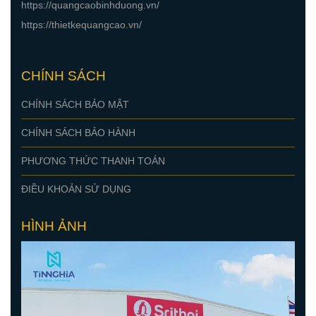
https://quangcaobinhduong.vn/
https://thietkequangcao.vn/
CHÍNH SÁCH
CHÍNH SÁCH BẢO MẬT
CHÍNH SÁCH BẢO HÀNH
PHƯƠNG THỨC THANH TOÁN
ĐIỀU KHOẢN SỬ DỤNG
HÌNH ẢNH