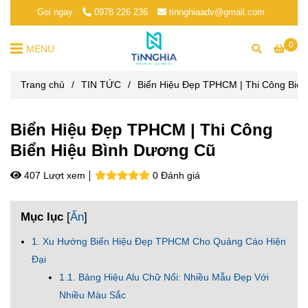
Gọi ngay
0978 226 236
tinnghiaadv@gmail.com
0
MENU
Trang chủ
/
TIN TỨC
/
Biển Hiệu Đẹp TPHCM | Thi Công Biể
Biển Hiệu Đẹp TPHCM | Thi Công
Biển Hiệu Bình Dương Cũ
407 Lượt xem
0 Đánh giá
Mục lục
[
Ẩn
]
1. Xu Hướng Biển Hiệu Đẹp TPHCM Cho Quảng Cáo Hiện
Đại
1.1. Bảng Hiệu Alu Chữ Nổi: Nhiều Mẫu Đẹp Với
Nhiều Màu Sắc