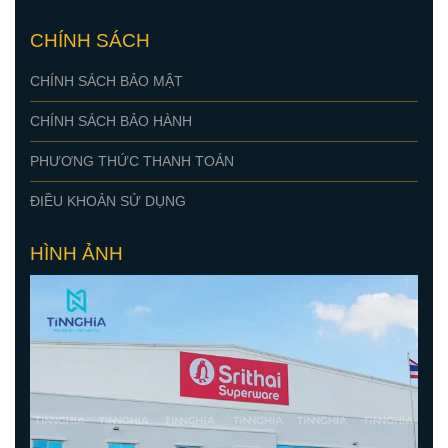
CÔNG TY TNHH MTV TM - DV QUẢNG CÁO TÍN NGHĨA
Số 19, Đường 26, Khu phố Hòa Phú 5, P. Bình Dương, TP.
Hồ Chí Minh
0978 226 236
tinnghiaadv@gmail.com
Webiste:
https://lamchuinox.vn/
https://tinnghiaadv.com/
https://quangcaobinhduong.vn/
https://thietkequangcao.vn/
CHÍNH SÁCH
CHÍNH SÁCH BẢO MẬT
CHÍNH SÁCH BẢO HÀNH