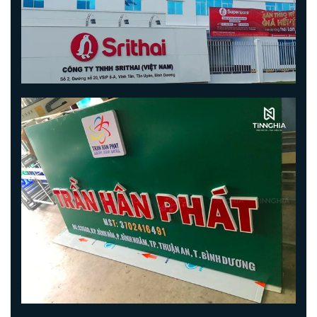
PHƯƠNG THỨC THANH TOÁN
ĐIỀU KHOẢN SỬ DỤNG
HÌNH ẢNH