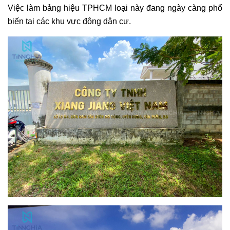
Bảng hiệu tôn dán decal chữ nổi cho cửa hàng phụ tùng
xe
1.3. Bảng Led Ma Trận: Tương Tác Và Thay Đổi Nội
Dung Linh Hoạt
Nếu mục tiêu của bạn là thu hút sự chú ý tối đa và có khả
năng thay đổi thông điệp quảng cáo liên tục,
bảng LED
điện tử ma trận
là sự lựa chọn không thể bỏ qua. Với khả
năng hiển thị chữ, hình ảnh động, bảng led ma trận mang
lại hiệu quả quảng cáo vượt trội, đặc biệt là vào buổi tối.
Việc làm bảng hiệu TPHCM loại này đang ngày càng phổ
biến tại các khu vực đông dân cư.