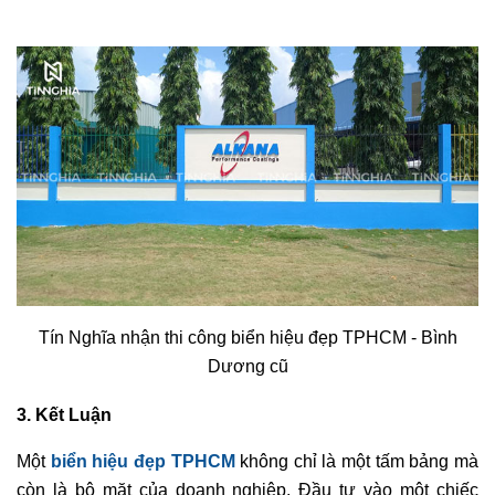
mica, inox, tôn,...) và thiết kế phù hợp với ngành
nghề, ngân sách.
Thi công nhanh chóng, chuẩn xác
: Đội ngũ kỹ thuật
viên lành nghề đảm bảo quy trình
làm bảng
hiệu TPHCM
từ thiết kế đến lắp đặt diễn ra suôn sẻ,
đúng tiến độ.
Chất lượng ưu tiên
: Tín Nghĩa vật liệu cao cấp, chẳng
hạn như
mica Đài Loan
chính hãng, Alu thương hiệu
Alcorest
bền bỉ, đảm bảo bảng hiệu làm ra có độ
bền cao, chống chịu tốt với điều kiện thời tiết.