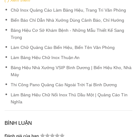
ALU
-
BIỂN HIỆU CÔNG TY
-
PANO, BILLBOARD NGOÀI TRỜI
-
HỘP ĐÈN
-
DECAL
- HIFLEX -
STANDEE
-
IN KỸ THUẬT
SỐ
tại
Bình Dương
, KCN,
Thủ Dầu Một
, Tân Uyên,
Bến Cát
,
Phú Giáo, Thuận An, Dĩ An, Dầu Tiếng, Tây Ninh,
Bình Phước
,
Đồng Nai, TPHCM,...
Chia sẻ:
(*) Xem thêm
Chữ Inox Quảng Cáo Làm Bảng Hiệu, Trang Trí Văn Phòng
Biển Báo Chỉ Dẫn Nhà Xưởng Dùng Cảnh Báo, Chỉ Hướng
Bảng Hiệu Cơ Sở Khám Bệnh - Những Mẫu Thiết Kế Sang
Trọng
Làm Chữ Quảng Cáo Biển Hiệu, Biển Tên Văn Phòng