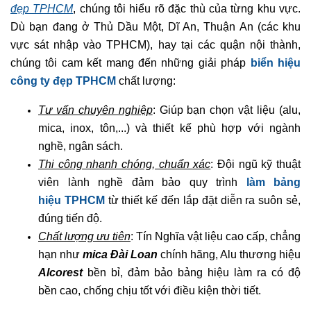
Làm chữ nổi biển hiệu đẹp TPHCM ở Bình Dương cũ
2. Dịch Vụ Làm Biển Hiệu Đẹp TPHCM - Từ Bình
Dương Cũ Đến TP.HCM Hiện Đại
Là đơn vị có kinh nghiệm sâu sắc trong việc làm bảng hiệu
Bình Dương cũ và nay đã mở rộng dịch vụ
làm bảng hiệu
đẹp TPHCM
, chúng tôi hiểu rõ đặc thù của từng khu vực.
Dù bạn đang ở Thủ Dầu Một, Dĩ An, Thuận An (các khu
vực sát nhập vào TPHCM), hay tại các quận nội thành,
chúng tôi cam kết mang đến những giải pháp
biển hiệu
công ty đẹp TPHCM
chất lượng:
Tư vấn chuyên nghiệp
: Giúp bạn chọn vật liệu (alu,