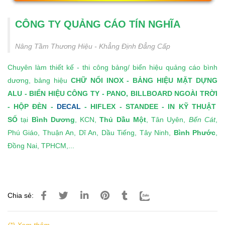
liên hệ ngay với chúng tôi để được tư vấn và nhận báo giá
tốt. Tín Nghĩa tự hào là đối tác tin cậy trong việc kiến tạo
những biển hiệu quảng cáo đẹp, giúp thương hiệu của
bạn dễ tiếp cận đến khách hàng.
Xem Thêm Mẫu
Bảng Hiệu Quảng Cáo LED Bình
Dương
Cũ (TPHCM) Dưới Đây
CÔNG TY QUẢNG CÁO TÍN NGHĨA
Nâng Tầm Thương Hiệu - Khẳng Định Đẳng Cấp
Chuyên làm thiết kế - thi công bảng/
biển hiệu quảng cáo bình
dương
, bảng hiệu
CHỮ NỔI INOX
-
BẢNG HIỆU MẶT DỰNG