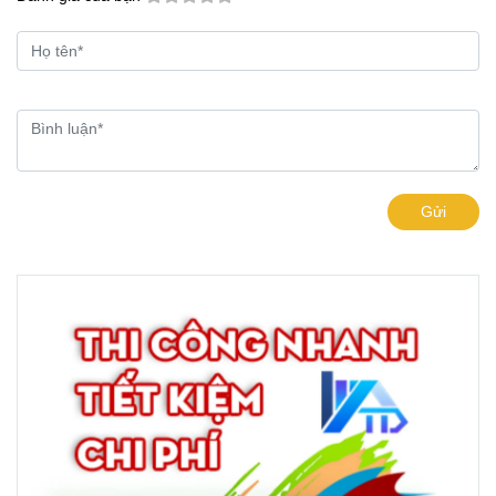
Làm Bảng Hiệu Chữ Inox Thuận An
Bảng Hiệu Nhà Xưởng VSIP Bình Dương | Biển Hiệu Kho, Nhà
Máy
Thi Công Pano Quảng Cáo Ngoài Trời Tại Bình Dương
Làm Bảng Hiệu Chữ Nổi Inox Thủ Dầu Một | Quảng Cáo Tín
Nghĩa
BÌNH LUẬN
Đánh giá của bạn