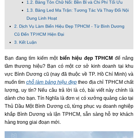
1.2. Bảng Tôn Chữ Nổi: Bền Bỉ và Chi Phí Tối Ưu
1.3. Bảng Led Ma Trận: Tương Tác Và Thay Đổi Nội
Dung Linh Hoạt
2. Dịch Vụ Làm Biển Hiệu Đẹp TPHCM - Từ Bình Dương
Cũ Đến TP.HCM Hiện Đại
3. Kết Luận
Bạn đang tìm kiếm một
biển hiệu đẹp TPHCM
để nâng
tầm thương hiệu? Bạn có một cơ sở kinh doanh tại khu
vực Bình Dương cũ (nay đã thuộc về TP. Hồ Chí Minh) và
muốn tìm
chỗ làm bảng hiệu đẹp
theo địa chỉ TPHCM chất
lượng, uy tín? Nếu câu trả lời là có, bài viết này chính là
dành cho bạn. Tín Nghĩa là đơn vị có xưởng quảng cáo tại
Thủ Dầu Một Bình Dương cũ, từng phục vụ doanh nghiệp
khắp Bình Dương và lận TPHCM, sẵn sàng hỗ trợ khách
hàng trong giai đoạn mới.